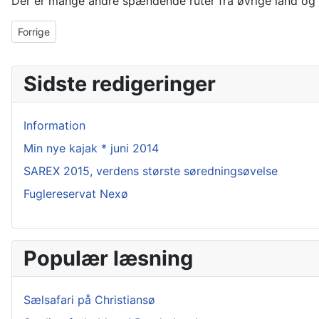
Der er mange andre spændende ruter fra øvrige land og s
Forrige artikel: Gudenåen - hele turen i SEP 2011
Forrige
Sidste redigeringer
Information
Min nye kajak * juni 2014
SAREX 2015, verdens største søredningsøvelse
Fuglereservat Nexø
Populær læsning
Sælsafari på Christiansø