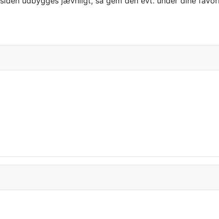
iden udbygges jævnligt, så gem den evt. under dine favori