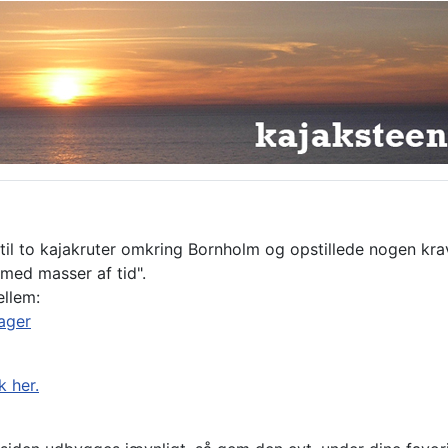
til to kajakruter omkring Bornholm og opstillede nogen krav
"med masser af tid".
ellem:
ager
k her.