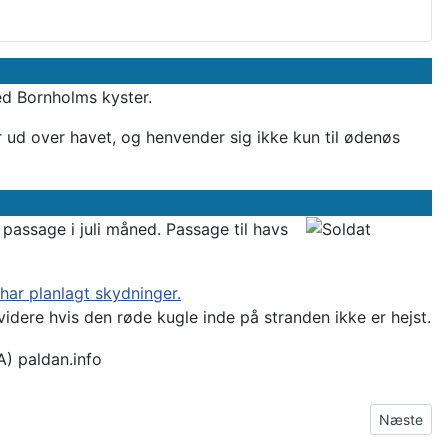
ed Bornholms kyster.
r ud over havet, og henvender sig ikke kun til ødenøs
passage i juli måned. Passage til havs
 har planlagt skydninger.
idere hvis den røde kugle inde på stranden ikke er hejst.
A) paldan.info
Næste arti
Næste