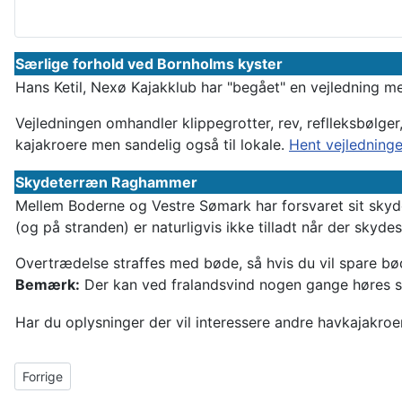
Særlige forhold ved Bornholms kyster
Hans Ketil, Nexø Kajakklub har "begået" en vejledning me
Vejledningen omhandler klippegrotter, rev, reflleksbølge
kajakroere men sandelig også til lokale.
Hent vejledninge
Skydeterræn Raghammer
Mellem Boderne og Vestre Sømark har forsvaret sit skyde
(og på stranden) er naturligvis ikke tilladt når der skydes
Overtrædelse straffes med bøde, så hvis du vil spare bø
Bemærk:
Der kan ved fralandsvind nogen gange høres sky
Har du oplysninger der vil interessere andre havkajakroe
Forrige artikel: Særlige forhold ved Bornholms kyster
Forrige