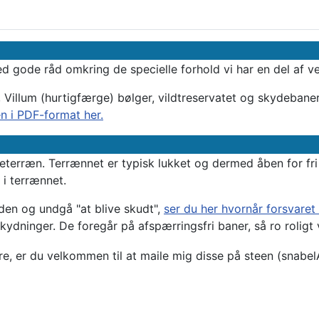
d gode råd omkring de specielle forhold vi har en del af v
r, Villum (hurtigfærge) bølger, vildtreservatet og skydebane
n i PDF-format her.
terræn. Terrænnet er typisk lukket og dermed åben for fri 
 i terrænnet.
den og undgå "at blive skudt",
ser du her hvornår forsvaret
dninger. De foregår på afspærringsfri baner, så ro roligt v
re, er du velkommen til at maile mig disse på steen (snabel