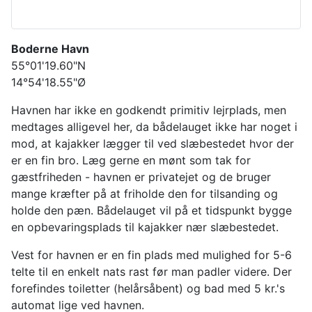
Boderne Havn
55°01'19.60"N
14°54'18.55"Ø
Havnen har ikke en godkendt primitiv lejrplads, men
medtages alligevel her, da bådelauget ikke har noget i
mod, at kajakker lægger til ved slæbestedet hvor der
er en fin bro. Læg gerne en mønt som tak for
gæstfriheden - havnen er privatejet og de bruger
mange kræfter på at friholde den for tilsanding og
holde den pæn. Bådelauget vil på et tidspunkt bygge
en opbevaringsplads til kajakker nær slæbestedet.
Vest for havnen er en fin plads med mulighed for 5-6
telte til en enkelt nats rast før man padler videre. Der
forefindes toiletter (helårsåbent) og bad med 5 kr.'s
automat lige ved havnen.