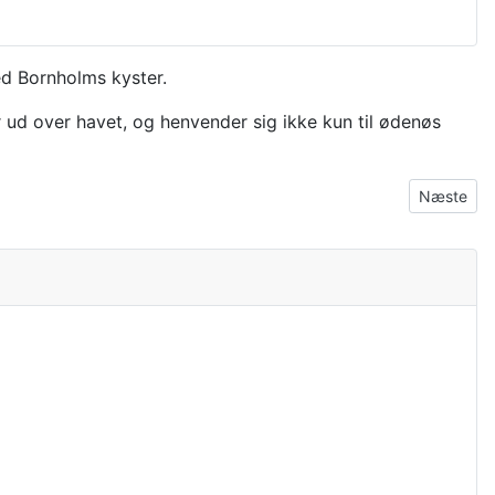
ed Bornholms kyster.
r ud over havet, og henvender sig ikke kun til ødenøs
Næste arti
Næste