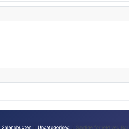
s Salenebugten
Uncategorised
Særlige forhold ved Bor