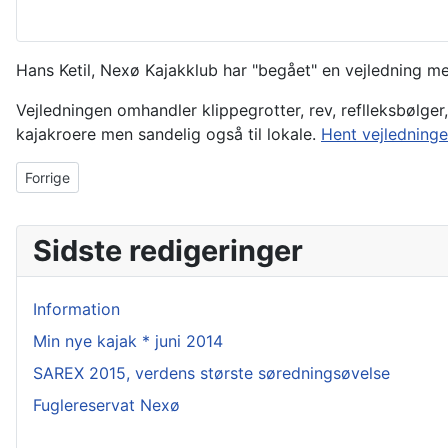
Hans Ketil, Nexø Kajakklub har "begået" en vejledning me
Vejledningen omhandler klippegrotter, rev, reflleksbølger
kajakroere men sandelig også til lokale.
Hent vejledninge
Forrige artikel: Sælsafari på Christiansø
Forrige
Sidste redigeringer
Information
Min nye kajak * juni 2014
SAREX 2015, verdens største søredningsøvelse
Fuglereservat Nexø