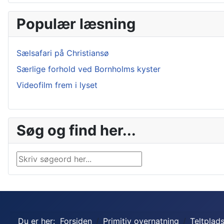
Populær læsning
Sælsafari på Christiansø
Særlige forhold ved Bornholms kyster
Videofilm frem i lyset
Søg og find her...
Søg …
Du er her:
Forsiden
Primitiv overnatning
Teltplad