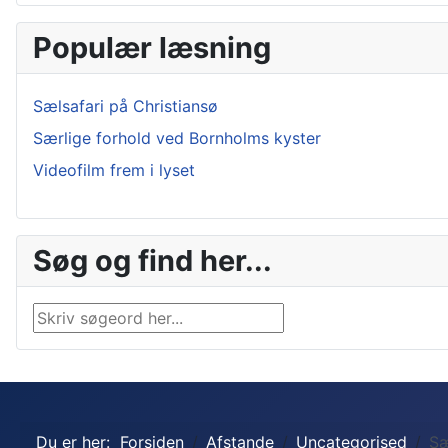
Populær læsning
Sælsafari på Christiansø
Særlige forhold ved Bornholms kyster
Videofilm frem i lyset
Søg og find her...
Søg …
Du er her:
Forsiden
Afstande
Uncategorised
Sæ