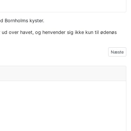
ed Bornholms kyster.
r ud over havet, og henvender sig ikke kun til ødenøs
Næste arti
Næste