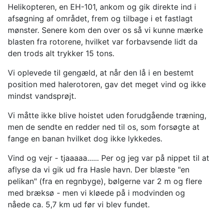
Helikopteren, en EH-101, ankom og gik direkte ind i
afsøgning af området, frem og tilbage i et fastlagt
mønster. Senere kom den over os så vi kunne mærke
blasten fra rotorene, hvilket var forbavsende lidt da
den trods alt trykker 15 tons.
Vi oplevede til gengæld, at når den lå i en bestemt
position med halerotoren, gav det meget vind og ikke
mindst vandsprøjt.
Vi måtte ikke blive hoistet uden forudgående træning,
men de sendte en redder ned til os, som forsøgte at
fange en banan hvilket dog ikke lykkedes.
Vind og vejr - tjaaaaa...... Per og jeg var på nippet til at
aflyse da vi gik ud fra Hasle havn. Der blæste "en
pelikan" (fra en regnbyge), bølgerne var 2 m og flere
med bræksø - men vi kløede på i modvinden og
nåede ca. 5,7 km ud før vi blev fundet.