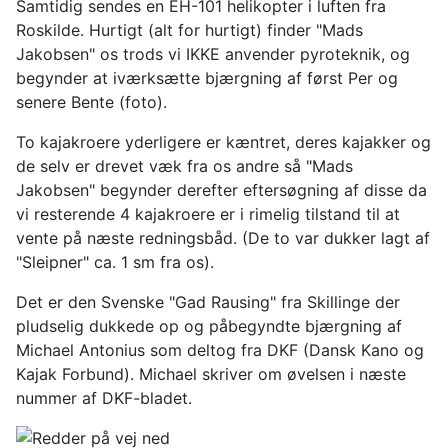
Samtidig sendes en EH-101 helikopter i luften fra
Roskilde. Hurtigt (alt for hurtigt) finder "Mads
Jakobsen" os trods vi IKKE anvender pyroteknik, og
begynder at iværksætte bjærgning af først Per og
senere Bente (foto).
To kajakroere yderligere er kæntret, deres kajakker og
de selv er drevet væk fra os andre så "Mads
Jakobsen" begynder derefter eftersøgning af disse da
vi resterende 4 kajakroere er i rimelig tilstand til at
vente på næste redningsbåd. (De to var dukker lagt af
"Sleipner" ca. 1 sm fra os).
Det er den Svenske "Gad Rausing" fra Skillinge der
pludselig dukkede op og påbegyndte bjærgning af
Michael Antonius som deltog fra DKF (Dansk Kano og
Kajak Forbund). Michael skriver om øvelsen i næste
nummer af DKF-bladet.