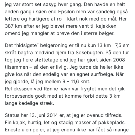
jeg var stort set søsyg hver gang. Den havde en helt
anden gang i søen end Epsilon men var sandelig også
lettere og hurtigere at ro – klart nok med de mål. Her
387 km efter er jeg blevet mere vant til kajakken
omend jeg mangler at prøve den i større bølger.
Det ”hidsigste” bølgeroning er til nu kun 13 km i 7,5 sm
skråt bagfra medvind hjem fra Sosebugten. På den tur
tog jeg flere støttetage end jeg har gjort siden 2008
tilsammen – så den er livlig. Jeg turde da heller ikke
give los når den endelig var en egnet surfbølge. Når
jeg gjorde, lå jeg mellem 9 – 11,6 kmt.
Reflekssøen ved Rønne havn var frygtet men det gik
forbavsende godt med at komme forbi dette 3 km
lange kedelige stræk.
Status her 13. juni 2014 er, at jeg er ovenud tilfreds.
Fin kajak, hurtig, let og stadig masser af pakkeplads.
Eneste ulempe er, at jeg endnu ikke har fået så mange