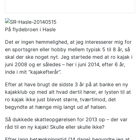
På flydebroen i Hasle
Det er ingen hemmelighed, at jeg interesserer mig for
en sportsgren eller hobby mellem typisk 5 til 8 år, så
skal der ske noget nyt. Jeg startede med at ro kajak i
juni 2008 og er således – her i juni 2014, efter 6 år,
inde i mit ”kajakefterår”.
Efter at have brugt de sidste 3 år på at banke en ny
kajakklub op med alt hvad dertil hører, er lysten til at
ro kajak ikke just blevet større, tværtimod, det
begyndte at hænge mig langt ud af halsen.
Så dukkede skatteopgørelsen for 2013 op – der var
råd til en ny kajak! Skulle eller skulle ikke?
Efter lang betænkningstid (14 dage) begyndte jeg at