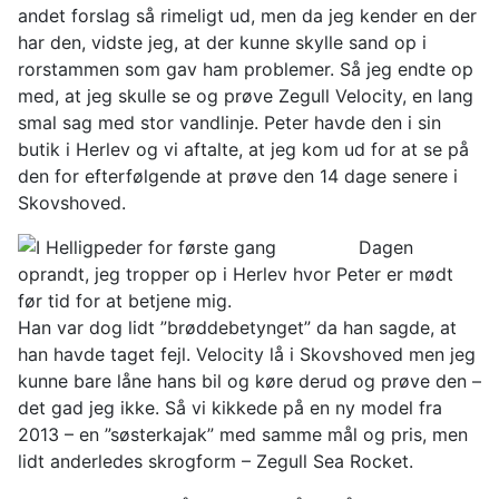
andet forslag så rimeligt ud, men da jeg kender en der
har den, vidste jeg, at der kunne skylle sand op i
rorstammen som gav ham problemer. Så jeg endte op
med, at jeg skulle se og prøve Zegull Velocity, en lang
smal sag med stor vandlinje. Peter havde den i sin
butik i Herlev og vi aftalte, at jeg kom ud for at se på
den for efterfølgende at prøve den 14 dage senere i
Skovshoved.
Dagen
oprandt, jeg tropper op i Herlev hvor Peter er mødt
før tid for at betjene mig.
Han var dog lidt ”brøddebetynget” da han sagde, at
han havde taget fejl. Velocity lå i Skovshoved men jeg
kunne bare låne hans bil og køre derud og prøve den –
det gad jeg ikke. Så vi kikkede på en ny model fra
2013 – en ”søsterkajak” med samme mål og pris, men
lidt anderledes skrogform – Zegull Sea Rocket.